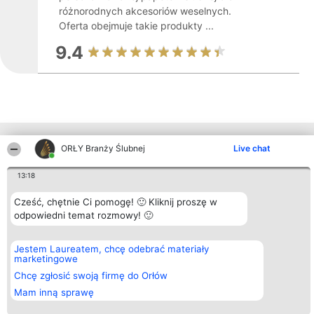
różnorodnych akcesoriów weselnych.
Oferta obejmuje takie produkty ...
9.4
Inne firmy z województwa
ORŁY Branży Ślubnej
Live chat
13:18
Organizator plebiscytu
Plebiscyt
Kontakt
Cześć, chętnie Ci pomogę! 🙂 Kliknij proszę w
Bright Side Solutions sp. z o.
Laureaci
Kontakt
odpowiedni temat rozmowy! 🙂
o. sp. k.
Lista
ul. Ruska 22
wszystkich
Wrocław 50-079
Laureatów
KRS 0000749100 | Regon
Zasady
Jestem Laureatem, chcę odebrać materiały
381313360 | NIP 8943132676
Regulamin
marketingowe
+48 508 492 400
Polityka
Chcę zgłosić swoją firmę do Orłów
Prywatności
Mam inną sprawę