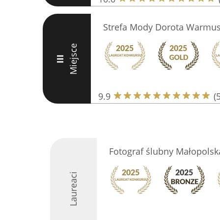
Strefa Mody Dorota Warmu
Miejsce
III
9.9
(
Fotograf ślubny Małopolsk
Laureaci