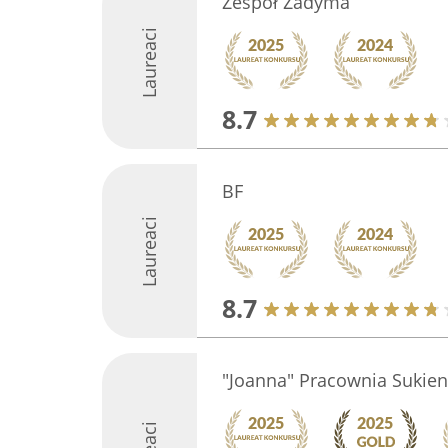
Zespół Zadyma
Laureaci
8.7
BF
Laureaci
8.7
"Joanna" Pracownia Sukie