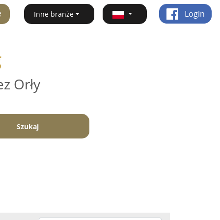
ę
Login
Inne branże
g
ez Orły
Szukaj