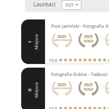
Laureaci
2025
Piotr Jamiński - Fotografia ś
Miejsce
I
10.0
Fotografia ślubna - Tadeusz
Miejsce
II
10.0