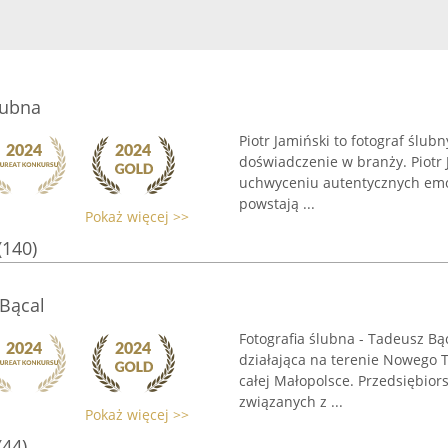
lubna
Piotr Jamiński to fotograf ślub
doświadczenie w branży. Piotr J
uchwyceniu autentycznych emocj
powstają ...
Pokaż więcej >>
(140)
 Bącal
Fotografia ślubna - Tadeusz Bą
działająca na terenie Nowego T
całej Małopolsce. Przedsiębior
związanych z ...
Pokaż więcej >>
(44)