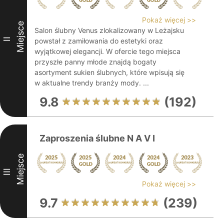
Pokaż więcej >>
Miejsce
Salon ślubny Venus zlokalizowany w Leżajsku
II
powstał z zamiłowania do estetyki oraz
wyjątkowej elegancji. W ofercie tego miejsca
przyszłe panny młode znajdą bogaty
asortyment sukien ślubnych, które wpisują się
w aktualne trendy branży mody. ...
9.8
(192)
Zaproszenia ślubne N A V I
Miejsce
III
Pokaż więcej >>
9.7
(239)