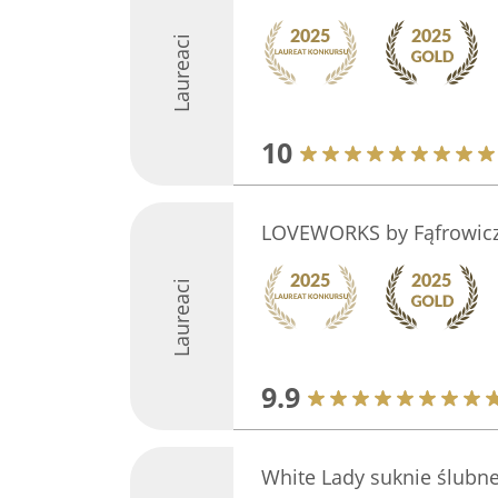
Laureaci
10
LOVEWORKS by Fąfrowicz 
Laureaci
9.9
White Lady suknie ślubn