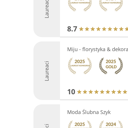
Laureaci
8.7
Miju - florystyka & dekor
Laureaci
10
Moda Ślubna Szyk