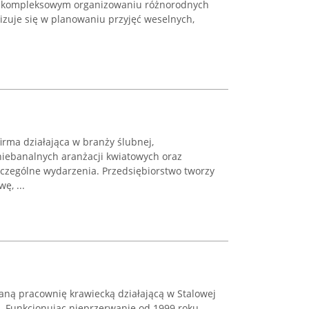
 w kompleksowym organizowaniu różnorodnych
lizuje się w planowaniu przyjęć weselnych,
 firma działająca w branży ślubnej,
niebanalnych aranżacji kwiatowych oraz
czególne wydarzenia. Przedsiębiorstwo tworzy
ę, ...
ną pracownię krawiecką działającą w Stalowej
34. Funkcjonując nieprzerwanie od 1999 roku,