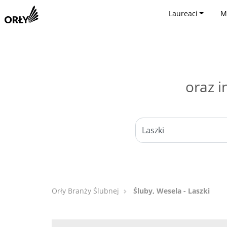
Laureaci
M
oraz i
Orły Branży Ślubnej
Śluby, Wesela - Laszki