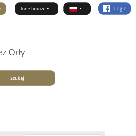
ę
Login
Inne branże
ez Orły
Szukaj