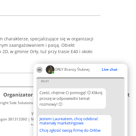
 charakterze, specjalizujące się w organizacji
łnym zaangażowaniem i pasją. Obiekt
2D, w gminie Orły, tuż przy trasie E40 i około
ORŁY Branży Ślubnej
Live chat
05:01
Cześć, chętnie Ci pomogę! 🙂 Kliknij
Organizator plebiscytu
Plebiscyt
Kontakt
proszę w odpowiedni temat
right Side Solutions sp. z o. o. sp. k.
Laureaci
rozmowy! 🙂
Kontakt
ul. Ruska 22
Lista
Wrocław 50-079
wszystkich
Jestem Laureatem, chcę odebrać
egon 381313360 | NIP 8943132676
Laureatów
materiały marketingowe
+48 508 492 400
Zasady
Chcę zgłosić swoją firmę do Orłów
Regulamin
Polityka