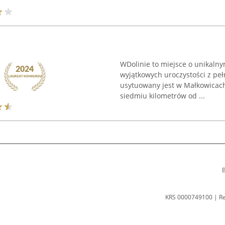
WDolinie to miejsce o unikalnym
wyjątkowych uroczystości z pe
usytuowany jest w Małkowicach 
siedmiu kilometrów od ...
B
KRS 0000749100 | R