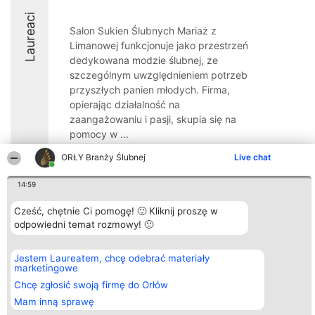
Laureaci
Salon Sukien Ślubnych Mariaż z
Limanowej funkcjonuje jako przestrzeń
dedykowana modzie ślubnej, ze
szczególnym uwzględnieniem potrzeb
przyszłych panien młodych. Firma,
opierając działalność na
zaangażowaniu i pasji, skupia się na
pomocy w ...
ORŁY Branży Ślubnej
Live chat
14:59
Organizator plebiscytu
Plebiscyt
Kontakt
Cześć, chętnie Ci pomogę! 🙂 Kliknij proszę w
Bright Side Solutions sp. z o.
Laureaci
Kontakt
odpowiedni temat rozmowy! 🙂
o. sp. k.
Lista
ul. Ruska 22
wszystkich
Wrocław 50-079
Laureatów
Jestem Laureatem, chcę odebrać materiały
KRS 0000749100 | Regon
Zasady
marketingowe
381313360 | NIP 8943132676
Regulamin
+48 508 492 400
Chcę zgłosić swoją firmę do Orłów
Polityka
Prywatności
Mam inną sprawę