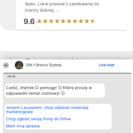
ślubu. Lokal powstał z zamiłowania do
branży ślubnej, ...
9.6
Inne firmy z województwa
ORŁY Branży Ślubnej
Live chat
04:16
Organizator plebiscytu
Plebiscyt
Kontakt
Bright Side Solutions sp. z o.
Laureaci
Kontakt
Cześć, chętnie Ci pomogę! 🙂 Kliknij proszę w
o. sp. k.
Lista
odpowiedni temat rozmowy! 🙂
ul. Ruska 22
wszystkich
Wrocław 50-079
Laureatów
KRS 0000749100 | Regon
Zasady
Jestem Laureatem, chcę odebrać materiały
381313360 | NIP 8943132676
Regulamin
marketingowe
+48 508 492 400
Polityka
Prywatności
Chcę zgłosić swoją firmę do Orłów
Mam inną sprawę