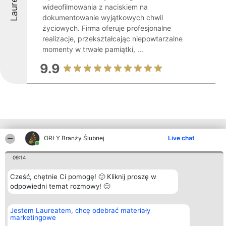
Laureaci
wideofilmowania z naciskiem na
dokumentowanie wyjątkowych chwil
życiowych. Firma oferuje profesjonalne
realizacje, przekształcając niepowtarzalne
momenty w trwałe pamiątki, ...
9.9
Inne firmy z województwa
ORŁY Branży Ślubnej
Live chat
09:14
Organizator plebiscytu
Plebiscyt
Kontakt
Cześć, chętnie Ci pomogę! 🙂 Kliknij proszę w
Bright Side Solutions sp. z o.
Laureaci
Kontakt
o. sp. k.
odpowiedni temat rozmowy! 🙂
Lista
ul. Ruska 22
wszystkich
Wrocław 50-079
Laureatów
KRS 0000749100 | Regon
Zasady
Jestem Laureatem, chcę odebrać materiały
381313360 | NIP 8943132676
Regulamin
marketingowe
+48 508 492 400
Polityka