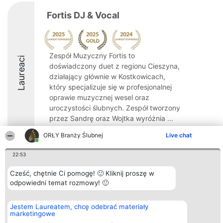
Fortis DJ & Vocal
Zespół Muzyczny Fortis to
Laureaci
doświadczony duet z regionu Cieszyna,
działający głównie w Kostkowicach,
który specjalizuje się w profesjonalnej
oprawie muzycznej wesel oraz
uroczystości ślubnych. Zespół tworzony
przez Sandrę oraz Wojtka wyróżnia ...
9.5
ORŁY Branży Ślubnej
Live chat
22:53
Organizator plebiscytu
Plebiscyt
Kontakt
Cześć, chętnie Ci pomogę! 🙂 Kliknij proszę w
Bright Side Solutions sp. z o.
Laureaci
Kontakt
odpowiedni temat rozmowy! 🙂
o. sp. k.
Lista
ul. Ruska 22
wszystkich
Wrocław 50-079
Laureatów
Jestem Laureatem, chcę odebrać materiały
KRS 0000749100 | Regon
Zasady
marketingowe
381313360 | NIP 8943132676
Regulamin