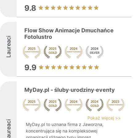
9.8
Flow Show Animacje Dmuchańce
Fotolustro
Laureaci
9.9
MyDay.pl - śluby·urodziny·eventy
Pokaż więcej >>
Laureaci
MyDay.pl to uznana firma z Jaworzna,
koncentrująca się na kompleksowej
organizacji różnego typu imprez