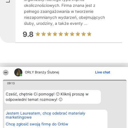
okolicznościowych. Firma znana jest z
pełnego zaangażowania w tworzenie
niezapomnianych wydarzeń, obejmujących
śluby, urodziny, a także eventy ...
9.8
Inne firmy z województwa
ORŁY Branży Ślubnej
Live chat
09:13
Organizator plebiscytu
Plebiscyt
Kontakt
Cześć, chętnie Ci pomogę! 🙂 Kliknij proszę w
Bright Side Solutions sp. z o.
Laureaci
Kontakt
odpowiedni temat rozmowy! 🙂
o. sp. k.
Lista
ul. Ruska 22
wszystkich
Wrocław 50-079
Laureatów
Jestem Laureatem, chcę odebrać materiały
KRS 0000749100 | Regon
Zasady
marketingowe
381313360 | NIP 8943132676
Regulamin
+48 508 492 400
Polityka
Chcę zgłosić swoją firmę do Orłów
Prywatności