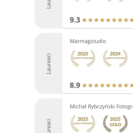
9.3
Marmagstudio
Laureaci
8.9
Michał Rybczyński Fotogr
Laureaci