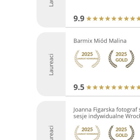
9.9
Barmix Miód Malina
Laureaci
9.5
Joanna Figarska fotograf 
sesje indywidualne Wroc
Laureaci