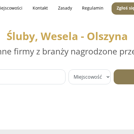
iejscowości
Kontakt
Zasady
Regulamin
Zgłoś si
Śluby, Wesela - Olszyna
nne firmy z branży nagrodzone prz