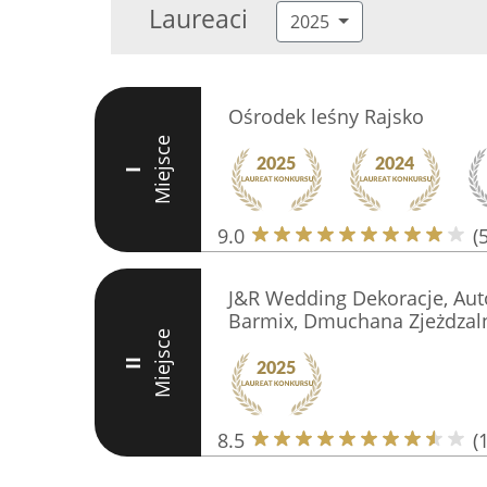
Laureaci
2025
Ośrodek leśny Rajsko
Miejsce
I
9.0
(
J&R Wedding Dekoracje, Au
Barmix, Dmuchana Zjeżdzal
Miejsce
II
8.5
(