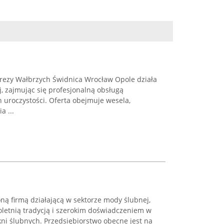
prezy Wałbrzych Świdnica Wrocław Opole działa
j, zajmując się profesjonalną obsługą
 uroczystości. Oferta obejmuje wesela,
a ...
oną firmą działającą w sektorze mody ślubnej,
oletnią tradycją i szerokim doświadczeniem w
ni ślubnych. Przedsiębiorstwo obecne jest na