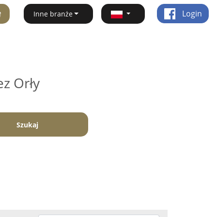
ę
Login
Inne branże
ez Orły
Szukaj