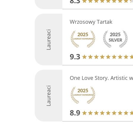
8.3
Wrzosowy Tartak
Laureaci
9.3
One Love Story. Artistic
Laureaci
8.9