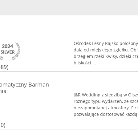
Ośrodek Leśny Rajsko położony 
dala od miejskiego zgiełku. Ob
brzegiem rzeki Kwisy, dzięki c
bliskości ...
589)
tomatyczny Barman
nia
J&R Wedding z siedzibą w Olszy
różnego typu wydarzeń, ze sz
niezapomnianej atmosfery. Fir
pozwalające dostosować każdą p
10)