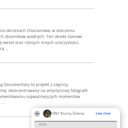
 na obrzeżach Chocianowa, w otoczeniu
ch zbiorników wodnych. Ten obiekt stanowi
 wesel oraz różnych innych uroczystości,
ą ...
ng Documentary to projekt z Legnicy,
mę, skoncentrowany na artystycznej fotografii
dokumentowaniu najważniejszych momentów
...
ORŁY Branży Ślubnej
Live chat
10:54