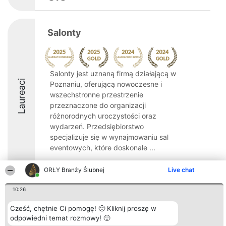
Salonty
Salonty jest uznaną firmą działającą w
Laureaci
Poznaniu, oferującą nowoczesne i
wszechstronne przestrzenie
przeznaczone do organizacji
różnorodnych uroczystości oraz
wydarzeń. Przedsiębiorstwo
specjalizuje się w wynajmowaniu sal
eventowych, które doskonale ...
9.6
ORŁY Branży Ślubnej
Live chat
10:26
Organizator plebiscytu
Plebiscyt
Kontakt
Cześć, chętnie Ci pomogę! 🙂 Kliknij proszę w
Bright Side Solutions sp. z o.
Laureaci
Kontakt
o. sp. k.
odpowiedni temat rozmowy! 🙂
Lista
ul. Ruska 22
wszystkich