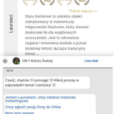
Pokaż więcej >>
Stary Kamionek to unikalny obiekt
Laureaci
zlokalizowany w malowniczej
miejscowości Kiszkowo, który stanowi
doskonałe tło dla wyjątkowych
uroczystości. Jest to odnowiona
ceglana i drewniana stodoła o ponad
stuletniej historii, łącząca tradycyjny
klimat ...
ORŁY Branży Ślubnej
Live chat
9.8
06:52
Cześć, chętnie Ci pomogę! 🙂 Kliknij proszę w
Organizator plebiscytu
Plebiscyt
Kontakt
odpowiedni temat rozmowy! 🙂
Bright Side Solutions sp. z o.
Laureaci
Kontakt
o. sp. k.
Lista
ul. Ruska 22
wszystkich
Wrocław 50-079
Laureatów
Jestem Laureatem, chcę odebrać materiały
KRS 0000749100 | Regon
Zasady
marketingowe
381313360 | NIP 8943132676
Regulamin
Chcę zgłosić swoją firmę do Orłów
+48 508 492 400
Polityka
Prywatności
Mam inną sprawę