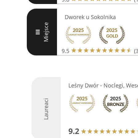
Dworek u Sokolnika
Miejsce
III
9.5
(
Leśny Dwór - Noclegi, Wese
Laureaci
9.2