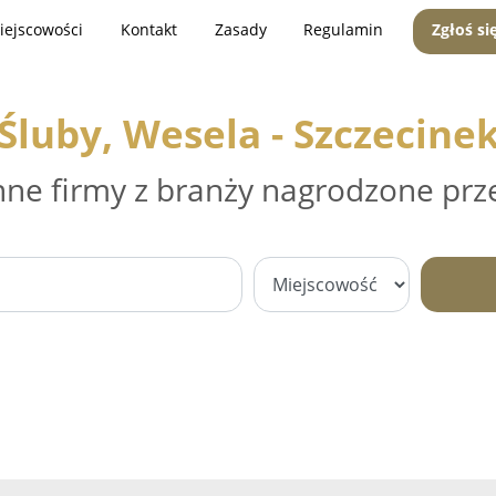
iejscowości
Kontakt
Zasady
Regulamin
Zgłoś si
Śluby, Wesela - Szczecine
nne firmy z branży nagrodzone prz