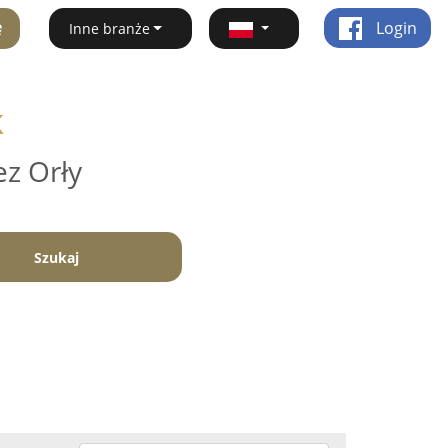
ę
Login
Inne branże
k
ez Orły
Szukaj