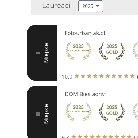
Laureaci
2025
Fotourbaniak.pl
Miejsce
I
10.0
DOM Biesiadny
Miejsce
II
9.8
(