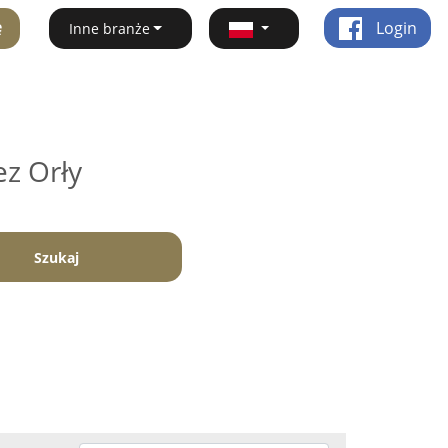
ę
Login
Inne branże
ez Orły
Szukaj