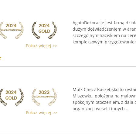
AgataDekoracje jest firmą dział
dużym doświadczeniem w aranża
szczególnym naciskiem na cere
kompleksowym przygotowaniem
Pokaż więcej >>
Mùlk Chëcz Kaszëbskô to restau
Miszewku, położona na malowni
spokojnym otoczeniem, z dala o
organizacji wesel i innych ...
Pokaż więcej >>