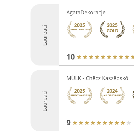
AgataDekoracje
Laureaci
10
MÙLK - Chëcz Kaszëbskô
Laureaci
9