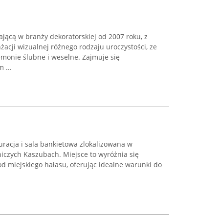
ającą w branży dekoratorskiej od 2007 roku, z
cji wizualnej różnego rodzaju uroczystości, ze
monie ślubne i weselne. Zajmuje się
 ...
racja i sala bankietowa zlokalizowana w
czych Kaszubach. Miejsce to wyróżnia się
d miejskiego hałasu, oferując idealne warunki do