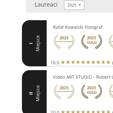
Laureaci
2025
Rafał Kowalski Fotograf
Miejsce
I
10.0
Video ART STUDiO - Robert 
Miejsce
II
10.0