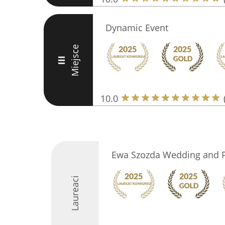
Dynamic Event
Miejsce
III
10.0
Ewa Szozda Wedding and P
Laureaci