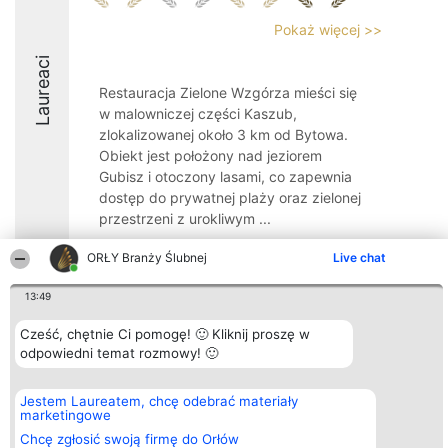
Pokaż więcej >>
Laureaci
Restauracja Zielone Wzgórza mieści się
w malowniczej części Kaszub,
zlokalizowanej około 3 km od Bytowa.
Obiekt jest położony nad jeziorem
Gubisz i otoczony lasami, co zapewnia
dostęp do prywatnej plaży oraz zielonej
przestrzeni z urokliwym ...
9.3
ORŁY Branży Ślubnej
Live chat
13:49
Organizator plebiscytu
Plebiscyt
Kontakt
Cześć, chętnie Ci pomogę! 🙂 Kliknij proszę w
Bright Side Solutions sp. z o.
Laureaci
Kontakt
odpowiedni temat rozmowy! 🙂
o. sp. k.
Lista
ul. Ruska 22
wszystkich
Wrocław 50-079
Laureatów
Jestem Laureatem, chcę odebrać materiały
KRS 0000749100 | Regon
Zasady
marketingowe
381313360 | NIP 8943132676
Regulamin
+48 508 492 400
Polityka
Chcę zgłosić swoją firmę do Orłów
Prywatności