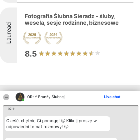
Fotografia Ślubna Sieradz - śluby,
wesela, sesje rodzinne, biznesowe
Laureaci
8.5
Inne firmy z województwa
ORŁY Branży Ślubnej
Live chat
07:11
Organizator plebiscytu
Plebiscyt
Kontakt
Cześć, chętnie Ci pomogę! 🙂 Kliknij proszę w
Bright Side Solutions sp. z o.
Laureaci
Kontakt
o. sp. k.
odpowiedni temat rozmowy! 🙂
Lista
ul. Ruska 22
wszystkich
Wrocław 50-079
Laureatów