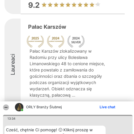
9.2
Pałac Karszów
Pałac Karszów zlokalizowany w
Laureaci
Radomiu przy ulicy Bolesława
Limanowskiego 48 to cenione miejsce,
które powstało z zamiłowania do
gościnności oraz dbania o szczegóły
podczas organizacji wyjątkowych
wydarzeń. Obiekt odznacza się
klasyczną, pałacową ...
8.8
ORŁY Branży Ślubnej
Live chat
13:34
Organizator plebiscytu
Plebiscyt
Kontakt
Cześć, chętnie Ci pomogę! 🙂 Kliknij proszę w
Bright Side Solutions sp. z o.
Laureaci
Kontakt