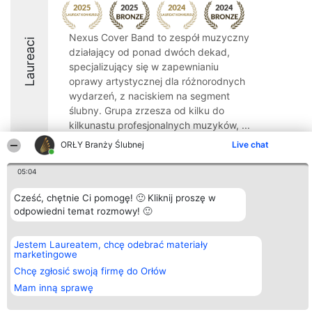
Nexus Cover Band to zespół muzyczny
Laureaci
działający od ponad dwóch dekad,
specjalizujący się w zapewnianiu
oprawy artystycznej dla różnorodnych
wydarzeń, z naciskiem na segment
ślubny. Grupa zrzesza od kilku do
kilkunastu profesjonalnych muzyków, ...
ORŁY Branży Ślubnej
Live chat
9.2
05:04
Cześć, chętnie Ci pomogę! 🙂 Kliknij proszę w
Organizator plebiscytu
Plebiscyt
Kontakt
odpowiedni temat rozmowy! 🙂
Bright Side Solutions sp. z o.
Laureaci
Kontakt
o. sp. k.
Lista
ul. Ruska 22
wszystkich
Wrocław 50-079
Laureatów
Jestem Laureatem, chcę odebrać materiały
KRS 0000749100 | Regon
Zasady
marketingowe
381313360 | NIP 8943132676
Regulamin
Chcę zgłosić swoją firmę do Orłów
+48 508 492 400
Polityka
Prywatności
Mam inną sprawę