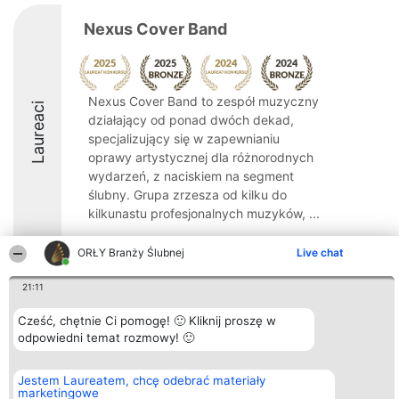
Nexus Cover Band
Nexus Cover Band to zespół muzyczny
Laureaci
działający od ponad dwóch dekad,
specjalizujący się w zapewnianiu
oprawy artystycznej dla różnorodnych
wydarzeń, z naciskiem na segment
ślubny. Grupa zrzesza od kilku do
kilkunastu profesjonalnych muzyków, ...
9.2
ORŁY Branży Ślubnej
Live chat
21:11
Organizator plebiscytu
Plebiscyt
Kontakt
Cześć, chętnie Ci pomogę! 🙂 Kliknij proszę w
Bright Side Solutions sp. z o.
Laureaci
Kontakt
o. sp. k.
odpowiedni temat rozmowy! 🙂
Lista
ul. Ruska 22
wszystkich
Wrocław 50-079
Laureatów
KRS 0000749100 | Regon
Zasady
Jestem Laureatem, chcę odebrać materiały
381313360 | NIP 8943132676
Regulamin
marketingowe