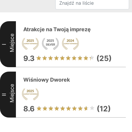
Atrakcje na Twoją imprezę
Miejsce
I
9.3
(25)
Wiśniowy Dworek
Miejsce
II
8.6
(12)