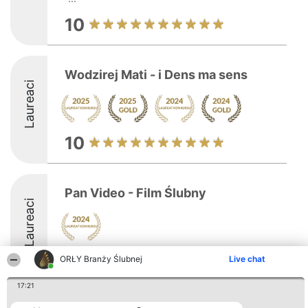
10
Wodzirej Mati - i Dens ma sens
Laureaci
10
Pan Video - Film Ślubny
Laureaci
ORŁY Branży Ślubnej
Live chat
17:21