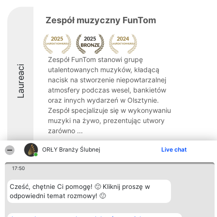
Zespół muzyczny FunTom
Zespół FunTom stanowi grupę
Laureaci
utalentowanych muzyków, kładącą
nacisk na stworzenie niepowtarzalnej
atmosfery podczas wesel, bankietów
oraz innych wydarzeń w Olsztynie.
Zespół specjalizuje się w wykonywaniu
muzyki na żywo, prezentując utwory
zarówno ...
9.2
ORŁY Branży Ślubnej
Live chat
17:50
Organizator plebiscytu
Plebiscyt
Kontakt
Cześć, chętnie Ci pomogę! 🙂 Kliknij proszę w
Bright Side Solutions sp. z o.
Laureaci
Kontakt
odpowiedni temat rozmowy! 🙂
o. sp. k.
Lista
ul. Ruska 22
wszystkich
Wrocław 50-079
Laureatów