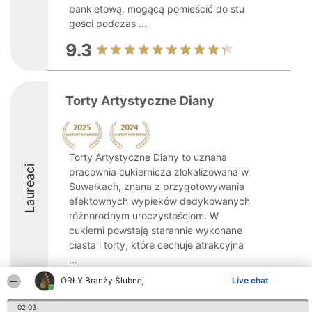
bankietową, mogącą pomieścić do stu
gości podczas ...
9.3
Torty Artystyczne Diany
Torty Artystyczne Diany to uznana
Laureaci
pracownia cukiernicza zlokalizowana w
Suwałkach, znana z przygotowywania
efektownych wypieków dedykowanych
różnorodnym uroczystościom. W
cukierni powstają starannie wykonane
ciasta i torty, które cechuje atrakcyjna
...
ORŁY Branży Ślubnej
Live chat
8.5
02:03