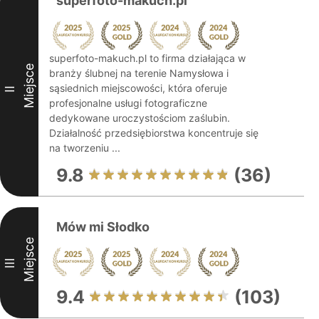
superfoto-makuch.pl
superfoto-makuch.pl to firma działająca w
Miejsce
branży ślubnej na terenie Namysłowa i
sąsiednich miejscowości, która oferuje
II
profesjonalne usługi fotograficzne
dedykowane uroczystościom zaślubin.
Działalność przedsiębiorstwa koncentruje się
na tworzeniu ...
9.8
(36)
Mów mi Słodko
Miejsce
III
9.4
(103)