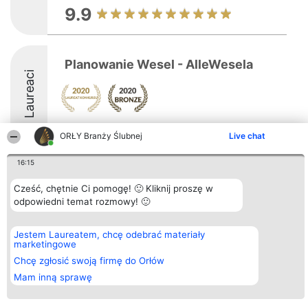
9.9
Planowanie Wesel - AlleWesela
Laureaci
ORŁY Branży Ślubnej
Live chat
16:15
Organizator plebiscytu
Plebiscyt
Kontakt
Cześć, chętnie Ci pomogę! 🙂 Kliknij proszę w
Bright Side Solutions sp. z o.
Laureaci
Kontakt
odpowiedni temat rozmowy! 🙂
o. sp. k.
Lista
ul. Ruska 22
wszystkich
Wrocław 50-079
Laureatów
KRS 0000749100 | Regon
Zasady
Jestem Laureatem, chcę odebrać materiały
381313360 | NIP 8943132676
Regulamin
marketingowe
+48 508 492 400
Polityka
Chcę zgłosić swoją firmę do Orłów
Prywatności
Mam inną sprawę