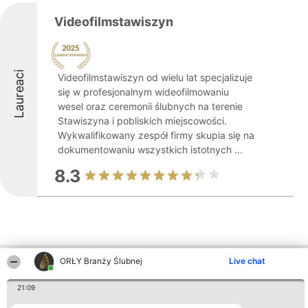
Videofilmstawiszyn
Laureaci
Videofilmstawiszyn od wielu lat specjalizuje
się w profesjonalnym wideofilmowaniu
wesel oraz ceremonii ślubnych na terenie
Stawiszyna i pobliskich miejscowości.
Wykwalifikowany zespół firmy skupia się na
dokumentowaniu wszystkich istotnych ...
8.3
ORŁY Branży Ślubnej
Live chat
Inne firmy z województwa
21:09