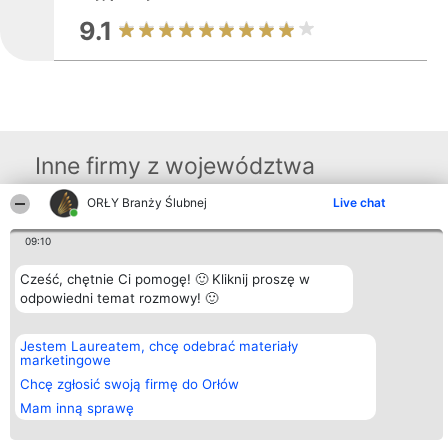
9.1
Inne firmy z województwa
ORŁY Branży Ślubnej
Live chat
Organizator plebiscytu
Plebiscyt
Kontakt
09:10
Bright Side Solutions sp. z o.
Laureaci
Kontakt
o. sp. k.
Lista
ul. Ruska 22
Cześć, chętnie Ci pomogę! 🙂 Kliknij proszę w
wszystkich
Wrocław 50-079
Laureatów
odpowiedni temat rozmowy! 🙂
KRS 0000749100 | Regon
Zasady
381313360 | NIP 8943132676
Regulamin
+48 508 492 400
Polityka
Jestem Laureatem, chcę odebrać materiały
Prywatności
marketingowe
Chcę zgłosić swoją firmę do Orłów
Mam inną sprawę