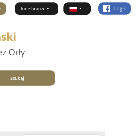
ę
Login
Inne branże
mski
ez Orły
Szukaj