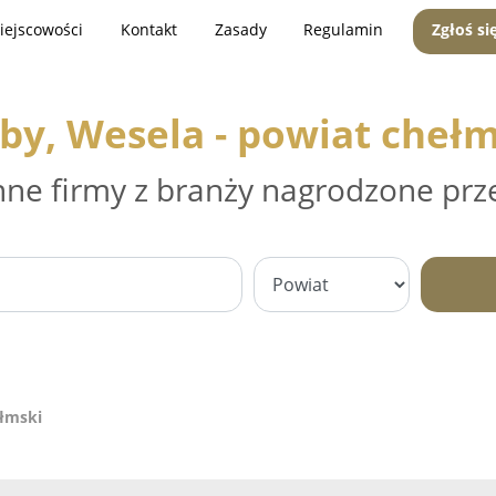
iejscowości
Kontakt
Zasady
Regulamin
Zgłoś si
by, Wesela - powiat cheł
nne firmy z branży nagrodzone prz
ełmski