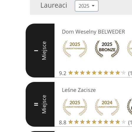
Laureaci
2025
Dom Weselny BELWEDER
Miejsce
I
9.2
(
Leśne Zacisze
Miejsce
II
8.8
(