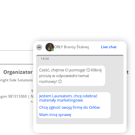
ORŁY Branży Ślubnej
Live chat
14:34
Cześć, chętnie Ci pomogę! 🙂 Kliknij
Organizator plebiscytu
Plebiscyt
Kontakt
proszę w odpowiedni temat
right Side Solutions sp. z o. o. sp. k.
Laureaci
rozmowy! 🙂
Kontakt
ul. Ruska 22
Lista
Wrocław 50-079
wszystkich
Jestem Laureatem, chcę odebrać
egon 381313360 | NIP 8943132676
Laureatów
materiały marketingowe
+48 508 492 400
Zasady
Chcę zgłosić swoją firmę do Orłów
Regulamin
Polityka
Mam inną sprawę
Prywatności