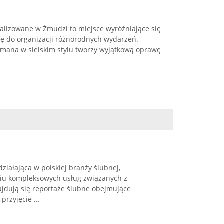
kalizowane w Żmudzi to miejsce wyróżniające się
ię do organizacji różnorodnych wydarzeń.
ymana w sielskim stylu tworzy wyjątkową oprawę
działająca w polskiej branży ślubnej,
iu kompleksowych usług związanych z
najdują się reportaże ślubne obejmujące
rzyjęcie ...