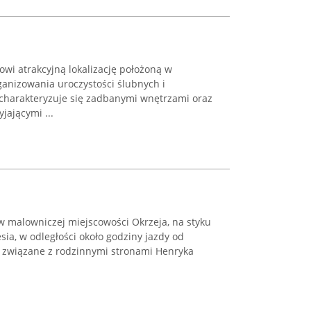
i atrakcyjną lokalizację położoną w
anizowania uroczystości ślubnych i
 charakteryzuje się zadbanymi wnętrzami oraz
jającymi ...
w malowniczej miejscowości Okrzeja, na styku
sia, w odległości około godziny jazdy od
o, związane z rodzinnymi stronami Henryka