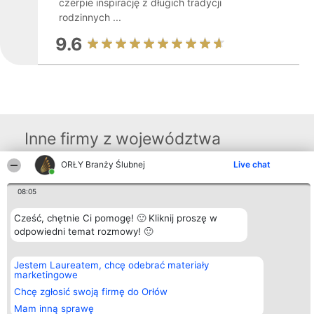
czerpie inspirację z długich tradycji
rodzinnych ...
9.6
Inne firmy z województwa
ORŁY Branży Ślubnej
Live chat
Organizator plebiscytu
Plebiscyt
Kontakt
08:05
Bright Side Solutions sp. z o.
Laureaci
Kontakt
o. sp. k.
Lista
ul. Ruska 22
Cześć, chętnie Ci pomogę! 🙂 Kliknij proszę w
wszystkich
Wrocław 50-079
Laureatów
odpowiedni temat rozmowy! 🙂
KRS 0000749100 | Regon
Zasady
381313360 | NIP 8943132676
Regulamin
+48 508 492 400
Polityka
Jestem Laureatem, chcę odebrać materiały
Prywatności
marketingowe
Chcę zgłosić swoją firmę do Orłów
Mam inną sprawę