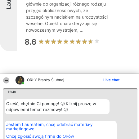
głównie do organizacji różnego rodzaju
przyjęć okolicznościowych, ze
szczególnym naciskiem na uroczystości
weselne. Obiekt charakteryzuje się
nowoczesnym wystrojem, ...
8.6
ORŁY Branży Ślubnej
Live chat
Inne firmy z województwa
12:48
Cześć, chętnie Ci pomogę! 🙂 Kliknij proszę w
Organizator plebiscytu
Plebiscyt
Kontakt
Bright Side Solutions sp. z o.
odpowiedni temat rozmowy! 🙂
Laureaci
Kontakt
o. sp. k.
Lista
ul. Ruska 22
wszystkich
Wrocław 50-079
Laureatów
Jestem Laureatem, chcę odebrać materiały
KRS 0000749100 | Regon
Zasady
marketingowe
381313360 | NIP 8943132676
Regulamin
Chcę zgłosić swoją firmę do Orłów
+48 508 492 400
Polityka