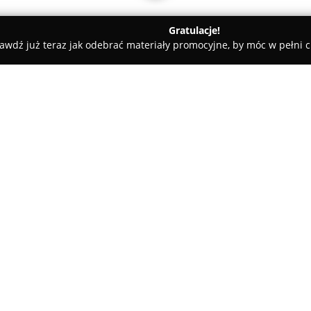
Gratulacje!
awdź już teraz jak odebrać materiały promocyjne, by móc w pełni c
nieński
Howlita Stylowa Agencja Ślubna
O firmie:
Howlita Stylowa Agencja Ślub
całościowej organizacji, plano
weselnych. Swoją działalność p
szczególnym uwzględnieniem Bi
Pokaż więcej >>
polskie, jak i międzynarodowe
podejście do powierzonych zlec
buduje jej pozytywną reputację
Zespół doświadczonych specjal