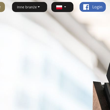
ę
Login
Inne branże