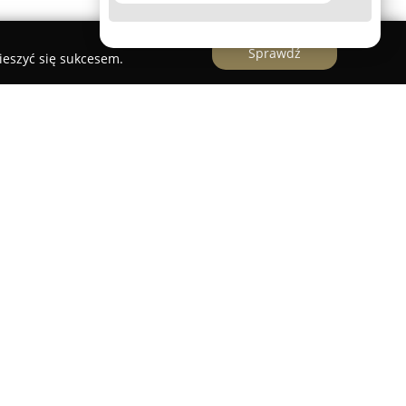
Sprawdź
ieszyć się sukcesem.
na
od ponad dziesięciu lat specjalizuje się w
waniu oraz koordynacji ceremonii ślubnych i
rowadzi głównie na terenie Podkarpacia, ze
eszczad, realizując uroczystości zarówno
. Firma zwraca szczególną uwagę na indywidualne
eń, dbając o precyzję wykonania i detale, co
 wśród klientów.
istów, odpowiedzialny za opracowanie ponad stu