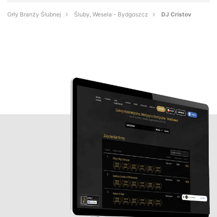
Orły Branży Ślubnej
Śluby, Wesela - Bydgoszcz
DJ Cristov