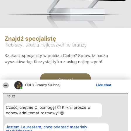
Znajdź specjalistę
Plebiscyt skupia najlepszych w branży
Szukasz specjalisty w pobliżu Ciebie? Sprawdź naszą
wyszukiwarkę. Korzystaj tylko z usług najlepszych!
Szukaj
ORŁY Branży Ślubnej
Live chat
13:52
Cześć, chętnie Ci pomogę! 🙂 Kliknij proszę w
odpowiedni temat rozmowy! 🙂
Organizator plebiscytu
Plebiscyt
Kontakt
Jestem Laureatem, chcę odebrać materiały
Bright Side Solutions sp. z o.
Laureaci
Kontakt