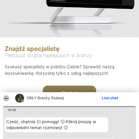
Znajdź specjalistę
Plebiscyt skupia najlepszych w branży
Szukasz specjalisty w pobliżu Ciebie? Sprawdź naszą
wyszukiwarkę. Korzystaj tylko z usług najlepszych!
Szukaj
ORŁY Branży Ślubnej
Live chat
18:39
Cześć, chętnie Ci pomogę! 🙂 Kliknij proszę w
odpowiedni temat rozmowy! 🙂
Organizator plebiscytu
Plebiscyt
Kontakt