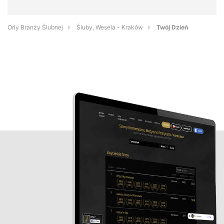
Orły Branży Ślubnej
Śluby, Wesela - Kraków
Twój Dzień