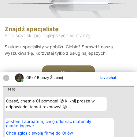
Znajdź specjalistę
Plebiscyt skupia najlepszych w branży
Szukasz specjalisty w pobliżu Ciebie? Sprawdź naszą
wyszukiwarkę. Korzystaj tylko z usług najlepszych!
Szukaj
ORŁY Branży Ślubnej
Live chat
14:05
Cześć, chętnie Ci pomogę! 🙂 Kliknij proszę w
odpowiedni temat rozmowy! 🙂
Organizator plebiscytu
Plebiscyt
Kontakt
Jestem Laureatem, chcę odebrać materiały
Bright Side Solutions sp. z o.
Laureaci
Kontakt
marketingowe
o. sp. k.
Lista
ul. Ruska 22
wszystkich
Chcę zgłosić swoją firmę do Orłów
Wrocław 50-079
Laureatów