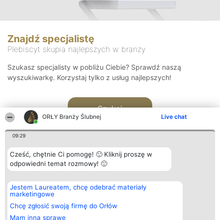
Znajdź specjalistę
Plebiscyt skupia najlepszych w branży
Szukasz specjalisty w pobliżu Ciebie? Sprawdź naszą
wyszukiwarkę. Korzystaj tylko z usług najlepszych!
Szukaj
ORŁY Branży Ślubnej
Live chat
09:29
Cześć, chętnie Ci pomogę! 🙂 Kliknij proszę w
odpowiedni temat rozmowy! 🙂
Organizator plebiscytu
Plebiscyt
Kontakt
Jestem Laureatem, chcę odebrać materiały
Bright Side Solutions sp. z o.
Laureaci
Kontakt
marketingowe
o. sp. k.
Lista
ul. Ruska 22
wszystkich
Chcę zgłosić swoją firmę do Orłów
Wrocław 50-079
Laureatów
Mam inną sprawę
KRS 0000749100 | Regon
Zasady