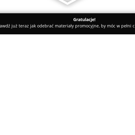
Gratulacje!
awdź już teraz jak odebrać materiały promocyjne, by móc w pełni c
Magia Chwili Dekoracje Ślubne
O firmie:
Magia Chwili Dekoracje Ślubn
2010 roku, zajmuje się kompl
różnorodnych uroczystości. Prz
okolicznościowych, kładąc naci
Pokaż więcej >>
unikatowych aranżacji dostoso
profesjonalistów wykazuje się
pod uwagę indywidualne prefe
dbając przy tym o wysoką jakoś