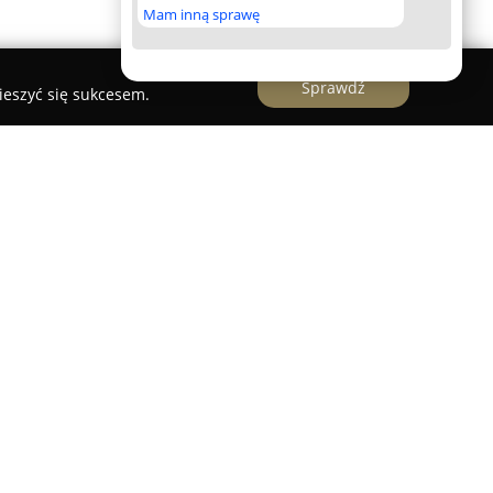
Mam inną sprawę
Sprawdź
ieszyć się sukcesem.
e
, mająca siedzibę w Zamościu i działająca od
eksowym przygotowywaniem oprawy dla
edsiębiorstwo specjalizuje się w dekoracjach
sk na spójność detali, co umożliwia tworzenie
wanych do oczekiwań klientów. Zespół
 empatycznym podejściem i każdorazowo bierze
rencje oraz marzenia osób zamawiających,
ć realizowanych usług.