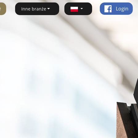
ę
Login
Inne branże