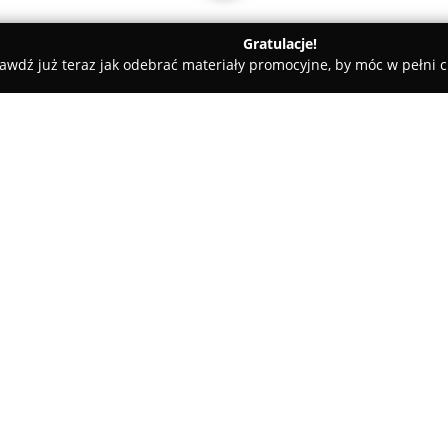
Gratulacje!
awdź już teraz jak odebrać materiały promocyjne, by móc w pełni c
Kwiaciarnia Gardenia Dekoracje Ślubne
ubne
O firmie:
Kwiaciarnia Gardenia Dekorac
doświadczona firma, specjalizu
dekoracjach okolicznościowych
ślubnych. Przedsiębiorstwo ws
Pokaż więcej >>
indywidualnych oczekiwań Młod
oraz pasją do tworzenia niepo
W zakres oferty wchodzą międz
ślubne, butonierki, bukiety dl