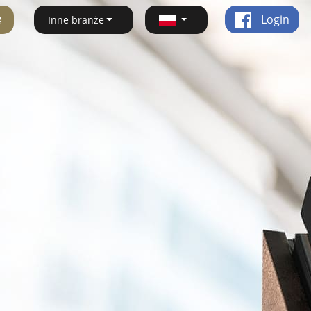
ę
Login
Inne branże