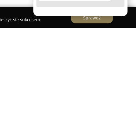
Sprawdź
ieszyć się sukcesem.
je Ślubne
z Przemyśla funkcjonuje jako
jąca się w kompleksowej florystyce oraz
, ze szczególnym uwzględnieniem uroczystości
półtworzy aranżacje dostosowane do
ych Par, a ich zespół cechuje się kreatywnością
wtarzalnych kompozycji.
y innymi precyzyjnie przygotowane bukiety
a druhen i świadków oraz nietuzinkowe