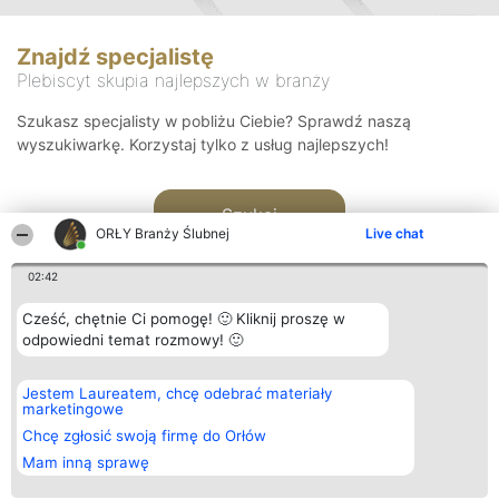
Znajdź specjalistę
Plebiscyt skupia najlepszych w branży
Szukasz specjalisty w pobliżu Ciebie? Sprawdź naszą
wyszukiwarkę. Korzystaj tylko z usług najlepszych!
Szukaj
ORŁY Branży Ślubnej
Live chat
02:42
Cześć, chętnie Ci pomogę! 🙂 Kliknij proszę w
odpowiedni temat rozmowy! 🙂
Organizator plebiscytu
Plebiscyt
Kontakt
Jestem Laureatem, chcę odebrać materiały
Bright Side Solutions sp. z o.
Laureaci
Kontakt
marketingowe
o. sp. k.
Lista
ul. Ruska 22
wszystkich
Chcę zgłosić swoją firmę do Orłów
Wrocław 50-079
Laureatów
Mam inną sprawę
KRS 0000749100 | Regon
Zasady
381313360 | NIP 8943132676
Regulamin
+48 508 492 400
Polityka