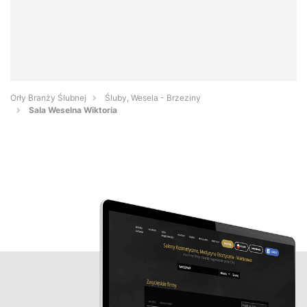
Orły Branży Ślubnej
Śluby, Wesela - Brzeziny
Sala Weselna Wiktoria