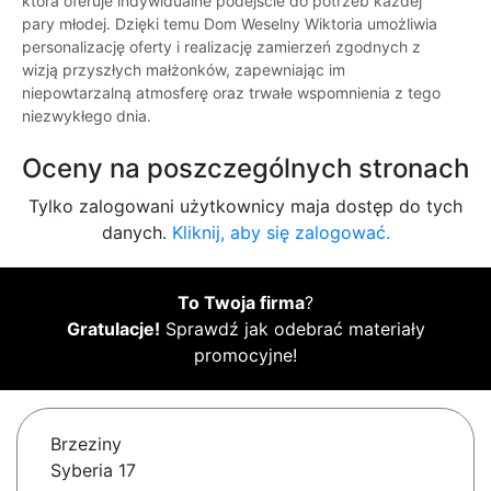
która oferuje indywidualne podejście do potrzeb każdej
pary młodej. Dzięki temu Dom Weselny Wiktoria umożliwia
personalizację oferty i realizację zamierzeń zgodnych z
wizją przyszłych małżonków, zapewniając im
niepowtarzalną atmosferę oraz trwałe wspomnienia z tego
niezwykłego dnia.
Oceny na poszczególnych stronach
Tylko zalogowani użytkownicy maja dostęp do tych
danych.
Kliknij, aby się zalogować.
To Twoja firma
?
Gratulacje!
Sprawdź jak odebrać materiały
promocyjne!
Brzeziny
Syberia 17