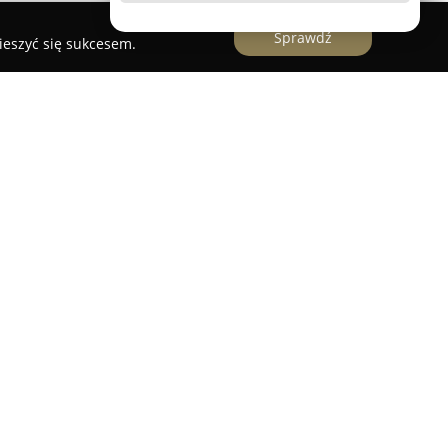
Sprawdź
ieszyć się sukcesem.
lokalizowana w Częstochowie stanowi miejsce
żnorodnych uroczystości. Obiekt znajduje się
nnie odnowionym budynku o niemal stuletniej
cyjny charakter z elementami nowoczesnej
 się niepowtarzalnym wystrojem, w którym
y, zabytkowy żyrandol, nadający sali unikalny
nizacji wesel, chrzcin, komunii oraz innych
tości, kładąc nacisk na indywidualne podejście