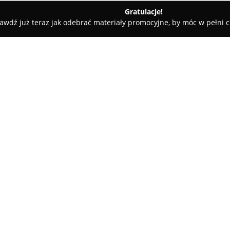
Gratulacje!
awdź już teraz jak odebrać materiały promocyjne, by móc w pełni c
a
Sala Bankietowa WARS i SAWA
O firmie:
Sala Bankietowa Wars i Sawa
z
przeznaczone do organizacji ró
przy ulicy Długiej 63, w stara
historii, łącząc w sobie trady
Pokaż więcej >>
elegancji. Wnętrza wyróżniają
szczególną rolę odgrywa stylow
klimat.
Miejsce specjalizuje się w orga
rodzinnych i firmowych uroczys