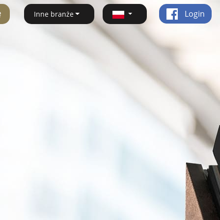
ę
Login
Inne branże