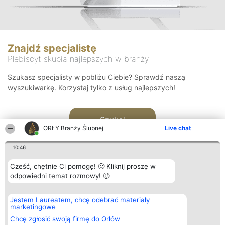
Znajdź specjalistę
Plebiscyt skupia najlepszych w branży
Szukasz specjalisty w pobliżu Ciebie? Sprawdź naszą
wyszukiwarkę. Korzystaj tylko z usług najlepszych!
Szukaj
ORŁY Branży Ślubnej
Live chat
10:46
Cześć, chętnie Ci pomogę! 🙂 Kliknij proszę w
odpowiedni temat rozmowy! 🙂
Organizator plebiscytu
Plebiscyt
Kontakt
Jestem Laureatem, chcę odebrać materiały
Bright Side Solutions sp. z o.
Laureaci
Kontakt
marketingowe
o. sp. k.
Lista
ul. Ruska 22
wszystkich
Chcę zgłosić swoją firmę do Orłów
Wrocław 50-079
Laureatów