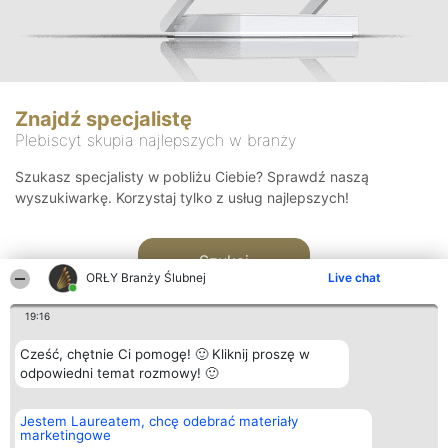
Znajdź specjalistę
Plebiscyt skupia najlepszych w branży
Szukasz specjalisty w pobliżu Ciebie? Sprawdź naszą
wyszukiwarkę. Korzystaj tylko z usług najlepszych!
Szukaj
ORŁY Branży Ślubnej
Live chat
19:16
Cześć, chętnie Ci pomogę! 🙂 Kliknij proszę w
odpowiedni temat rozmowy! 🙂
Organizator plebiscytu
Plebiscyt
Kontakt
Jestem Laureatem, chcę odebrać materiały
Bright Side Solutions sp. z o.
Laureaci
Kontakt
marketingowe
o. sp. k.
Lista