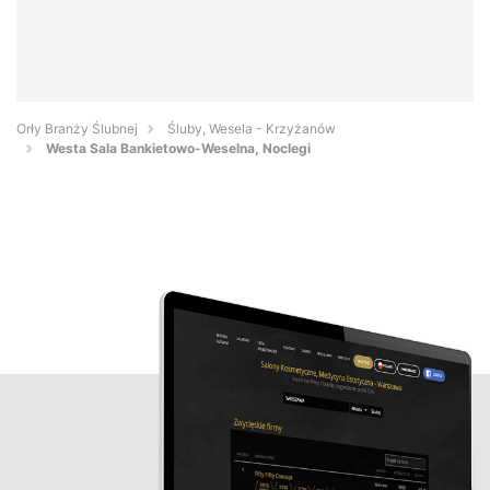
Orły Branży Ślubnej
Śluby, Wesela - Krzyżanów
Westa Sala Bankietowo-Weselna, Noclegi