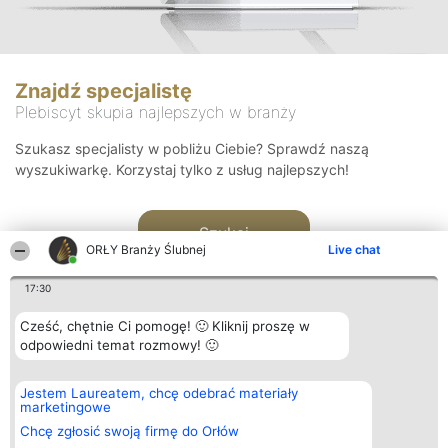
Znajdź specjalistę
Plebiscyt skupia najlepszych w branży
Szukasz specjalisty w pobliżu Ciebie? Sprawdź naszą
wyszukiwarkę. Korzystaj tylko z usług najlepszych!
Szukaj
ORŁY Branży Ślubnej
Live chat
17:30
Cześć, chętnie Ci pomogę! 🙂 Kliknij proszę w
odpowiedni temat rozmowy! 🙂
Organizator plebiscytu
Plebiscyt
Kontakt
Jestem Laureatem, chcę odebrać materiały
Bright Side Solutions sp. z o.
Laureaci
Kontakt
marketingowe
o. sp. k.
Lista
ul. Ruska 22
wszystkich
Chcę zgłosić swoją firmę do Orłów
Wrocław 50-079
Laureatów