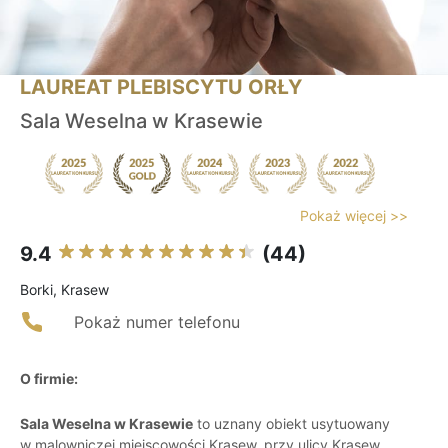
LAUREAT PLEBISCYTU ORŁY
Sala Weselna w Krasewie
Pokaż więcej >>
9.4
(44)
Borki, Krasew
Pokaż numer telefonu
O firmie:
Sala Weselna w Krasewie
to uznany obiekt usytuowany
w malowniczej miejscowości Krasew, przy ulicy Krasew