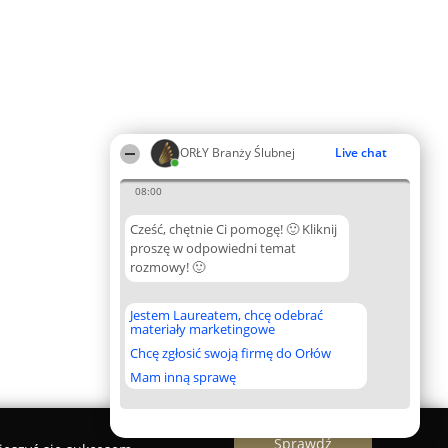
ORŁY Branży Ślubnej
Live chat
08:00
Cześć, chętnie Ci pomogę! 🙂 Kliknij
proszę w odpowiedni temat
rozmowy! 🙂
Jestem Laureatem, chcę odebrać
materiały marketingowe
Chcę zgłosić swoją firmę do Orłów
Mam inną sprawę
Sprawdź