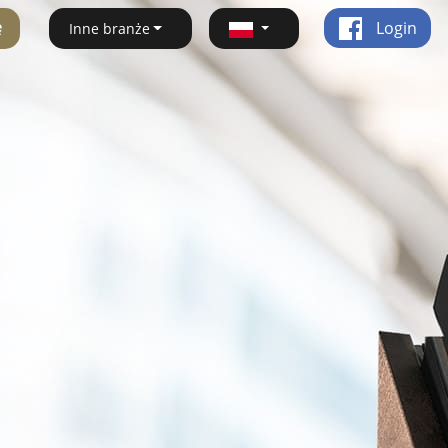
ę
Login
Inne branże