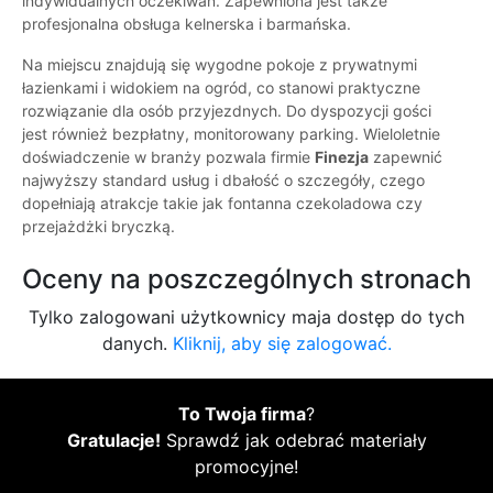
indywidualnych oczekiwań. Zapewniona jest także
profesjonalna obsługa kelnerska i barmańska.
Na miejscu znajdują się wygodne pokoje z prywatnymi
łazienkami i widokiem na ogród, co stanowi praktyczne
rozwiązanie dla osób przyjezdnych. Do dyspozycji gości
jest również bezpłatny, monitorowany parking. Wieloletnie
doświadczenie w branży pozwala firmie
Finezja
zapewnić
najwyższy standard usług i dbałość o szczegóły, czego
dopełniają atrakcje takie jak fontanna czekoladowa czy
przejażdżki bryczką.
Oceny na poszczególnych stronach
Tylko zalogowani użytkownicy maja dostęp do tych
danych.
Kliknij, aby się zalogować.
To Twoja firma
?
Gratulacje!
Sprawdź jak odebrać materiały
promocyjne!