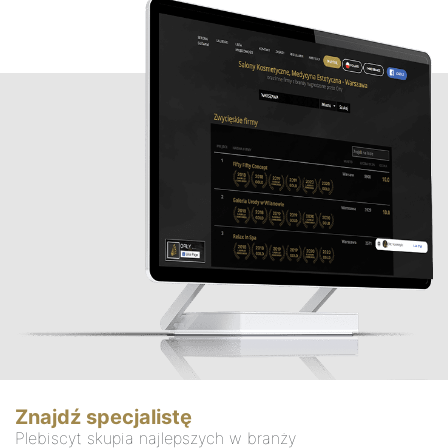
Znajdź specjalistę
Plebiscyt skupia najlepszych w branży