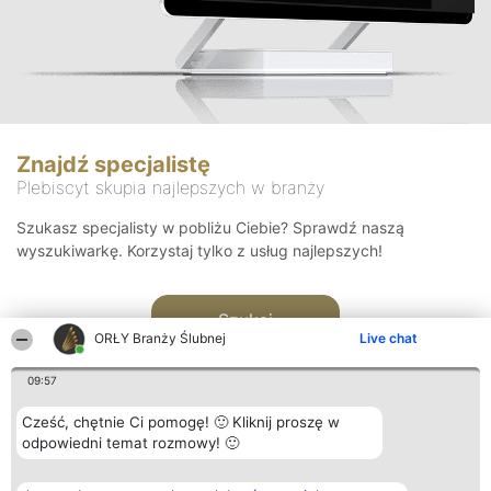
Znajdź specjalistę
Plebiscyt skupia najlepszych w branży
Szukasz specjalisty w pobliżu Ciebie? Sprawdź naszą
wyszukiwarkę. Korzystaj tylko z usług najlepszych!
Szukaj
ORŁY Branży Ślubnej
Live chat
09:57
Cześć, chętnie Ci pomogę! 🙂 Kliknij proszę w
odpowiedni temat rozmowy! 🙂
Organizator plebiscytu
Plebiscyt
Kontakt