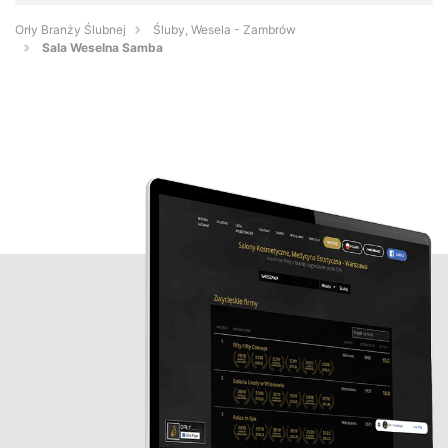
Orły Branży Ślubnej
Śluby, Wesela - Zambrów
Sala Weselna Samba