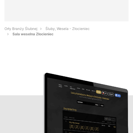
Orły Branży Ślubnej
Śluby, Wesela - Złocieniec
Sala weselna Złocieniec