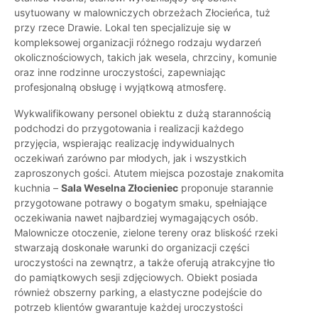
usytuowany w malowniczych obrzeżach Złocieńca, tuż
przy rzece Drawie. Lokal ten specjalizuje się w
kompleksowej organizacji różnego rodzaju wydarzeń
okolicznościowych, takich jak wesela, chrzciny, komunie
oraz inne rodzinne uroczystości, zapewniając
profesjonalną obsługę i wyjątkową atmosferę.
Wykwalifikowany personel obiektu z dużą starannością
podchodzi do przygotowania i realizacji każdego
przyjęcia, wspierając realizację indywidualnych
oczekiwań zarówno par młodych, jak i wszystkich
zaproszonych gości. Atutem miejsca pozostaje znakomita
kuchnia –
Sala Weselna Złocieniec
proponuje starannie
przygotowane potrawy o bogatym smaku, spełniające
oczekiwania nawet najbardziej wymagających osób.
Malownicze otoczenie, zielone tereny oraz bliskość rzeki
stwarzają doskonałe warunki do organizacji części
uroczystości na zewnątrz, a także oferują atrakcyjne tło
do pamiątkowych sesji zdjęciowych. Obiekt posiada
również obszerny parking, a elastyczne podejście do
potrzeb klientów gwarantuje każdej uroczystości