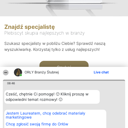
Znajdź specjalistę
Plebiscyt skupia najlepszych w branży
Szukasz specjalisty w pobliżu Ciebie? Sprawdź naszą
wyszukiwarkę. Korzystaj tylko z usług najlepszych!
Szukaj
ORŁY Branży Ślubnej
Live chat
06:46
Cześć, chętnie Ci pomogę! 🙂 Kliknij proszę w
odpowiedni temat rozmowy! 🙂
Organizator plebiscytu
Plebiscyt
Kontakt
Jestem Laureatem, chcę odebrać materiały
Bright Side Solutions sp. z o.
Laureaci
Kontakt
marketingowe
o. sp. k.
Lista
ul. Ruska 22
wszystkich
Chcę zgłosić swoją firmę do Orłów
Wrocław 50-079
Laureatów