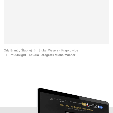
Orły Branży Ślubnej
Śluby, Wesela - Krapkowice
mOOnlight - Studio Fotografii Michał Wicher